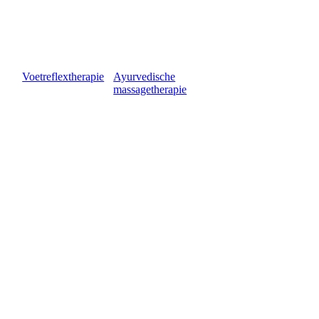
voetmethand
AyurvedischeOlie
Voetreflextherapie
Ayurvedische
massagetherapie