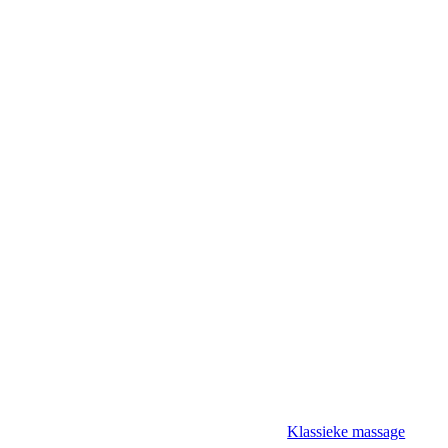
bea_1070061_cm-
b
Klassieke massage