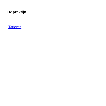
De praktijk
Tarieven
DSC_03621
DSC_03331